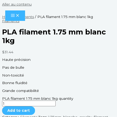
Aller au contenu
Home
/
Filaments
/ PLA filament 1.75 mm blanc 1kg
Filaments
PLA filament 1.75 mm blanc
1kg
$
31.44
Haute précision
Pas de bulle
Non-toxicité
Bonne fluidité
Grande compatibilité
PLA filament 1.75 mm blanc 1kg quantity
Add to cart
Category:
Filaments
Tags:
1.75mm
,
blanche
,
creality
,
filament
,