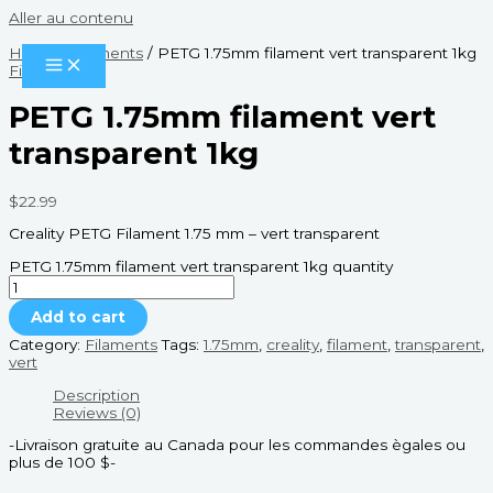
Aller au contenu
Home
/
Filaments
/ PETG 1.75mm filament vert transparent 1kg
Filaments
PETG 1.75mm filament vert
transparent 1kg
$
22.99
Creality PETG Filament 1.75 mm – vert transparent
PETG 1.75mm filament vert transparent 1kg quantity
Add to cart
Category:
Filaments
Tags:
1.75mm
,
creality
,
filament
,
transparent
,
vert
Description
Reviews (0)
-Livraison gratuite au Canada pour les commandes ègales ou
plus de 100 $-